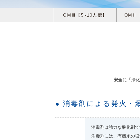
OMⅢ【5~10人槽】
OMⅡ【
安全に「浄化
消毒剤による発火・
●
消毒剤は強力な酸化剤で
消毒剤には、有機系の塩